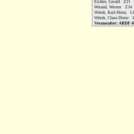
Eichler, Gerald Z2
Wieand, Werner Z3
Wittek, Karl-Heinz
Wittek, Claus-Diete
Veranstalter: ARDF-R