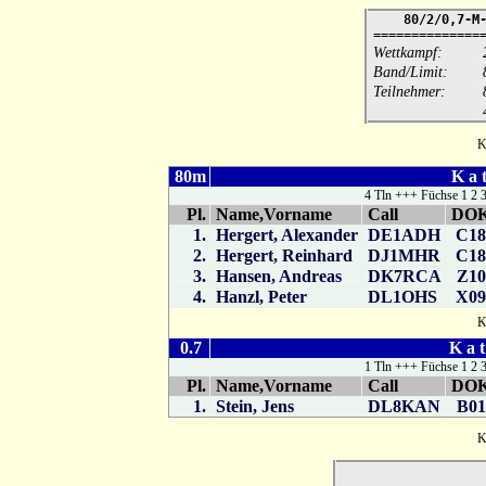
80/2/0,7-M
==============
Wettkampf:
Band/Limit:
Teilnehmer:
Ka
80m
K a 
4 Tln +++ Füchse 1 2 
Pl.
Name,Vorname
Call
DO
1.
Hergert, Alexander
DE1ADH
C1
2.
Hergert, Reinhard
DJ1MHR
C1
3.
Hansen, Andreas
DK7RCA
Z10
4.
Hanzl, Peter
DL1OHS
X0
Ka
0.7
K a t
1 Tln +++ Füchse 1 2 
Pl.
Name,Vorname
Call
DO
1.
Stein, Jens
DL8KAN
B01
Ka